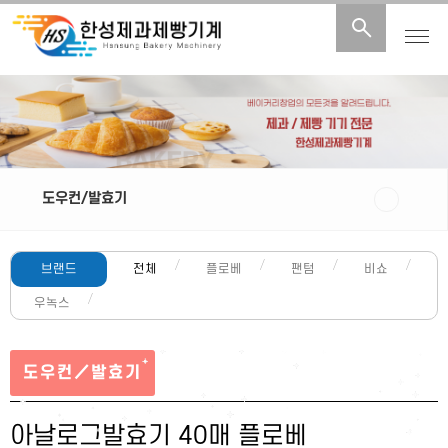
도우컨/발효기
전체
플로베
팬텀
비쇼
우녹스
도우컨／발효기
아날로그발효기 40매 플로베