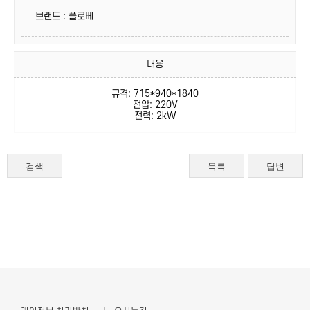
브랜드 : 플로베
내용
규격: 715*940*1840
전압: 220V
전력: 2kW
검색
목록
답변